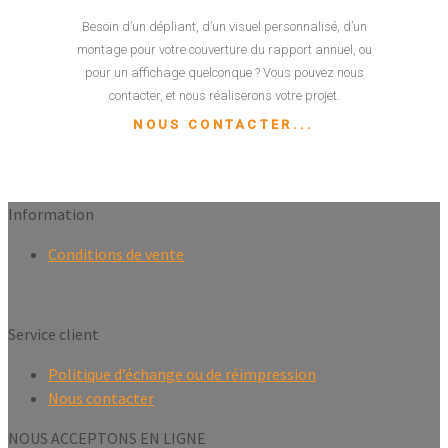
Besoin d’un dépliant, d’un visuel personnalisé, d’un
montage pour votre couverture du rapport annuel, ou
pour un affichage quelconque ? Vous pouvez nous
contacter, et nous réaliserons votre projet.
NOUS CONTACTER...
Information
Conditions de vente
Service client
Politique d’échange ou de réimpression
Nous contacter
NOUS ACCEPTONS EN LIGNE