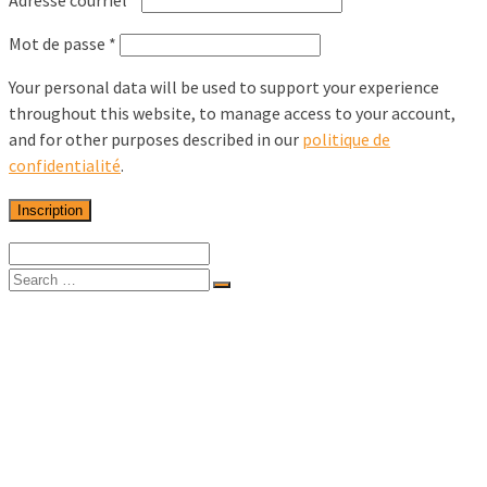
Adresse courriel
*
Mot de passe
*
Your personal data will be used to support your experience
throughout this website, to manage access to your account,
and for other purposes described in our
politique de
confidentialité
.
Inscription
Accueil
Solutions pour les musées
Solutions pour les architectes et designers
Solutions pour les artistes
Solutions commerciales et corporatives
Solutions grand public
La boutique
Supports d’impression