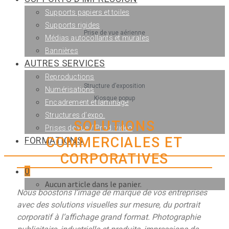
Supports papiers et toiles
Supports rigides
Prise de vue aérienne
Médias autocollants et murales
Bannières
AUTRES SERVICES
Reproductions
Structure d’exposition
Numérisations
Kiosque popup
Encadrement et laminage
Structures d’expo.
SOLUTIONS
Prises de vue / Prod. vidéo
COMMERCIALES ET
FORMATIONS
CORPORATIVES
0
Aucun article dans le panier.
Nous boostons l’image de marque de vos entreprises
avec des solutions visuelles sur mesure, du portrait
corporatif à l’affichage grand format. Photographie