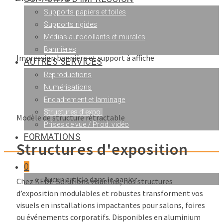
Supports papiers et toiles
Supports rigides
Médias autocollants et murales
Bannières
Impression bannière et support à affiche
AUTRES SERVICES
Reproductions
Numérisations
Encadrement et laminage
Structures d’expo.
Modèle de structure rétractable
Prises de vue / Prod. vidéo
FORMATIONS
Structures d'exposition
0
Aucun article dans le panier.
Chez KEDL Solutions visuelles, nos structures
d’exposition modulables et robustes transforment vos
visuels en installations impactantes pour salons, foires
ou événements corporatifs. Disponibles en aluminium