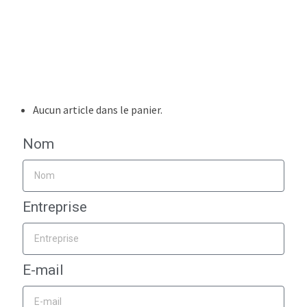
Autres services
Reproductions
Numérisations
Encadrement et laminage
Structures d’expo.
Prises de vue / Prod. vidéo
Formations
Aucun article dans le panier.
Nom
Entreprise
E-mail