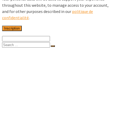
throughout this website, to manage access to your account,
and for other purposes described in our
politique de
confidentialité
.
Inscription
Accueil
Solutions pour les musées
Solutions pour les architectes et designers
Solutions pour les artistes
Solutions commerciales et corporatives
Solutions grand public
La boutique
Supports d’impression
Supports papiers et toiles
Supports rigides
Médias autocollants et murales
Bannières