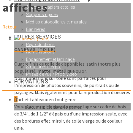
affiches
Supports papiers et toiles
Supports rigides
Médias autocollants et murales
Retour
Bannières
AUTRES SERVICES
Reproductions
CANEVAS (TOILE)
Numérisations
Encadrement et laminage
Quatre finis de toile de disponibles: satin (notre plus
Structures d’expo.
populaire), matte, métallique ou or.
Prises de vue / Prod. vidéo
Nos impressions sur toile sont parfaites pour
FORMATIONS
l’impression de photos souvenirs, de portraits ou de
paysages. Mais également pour la reproduction d’oeuvres
0
d’art et tableaux en tout genre.
Vous pouvez opter pour un remontage sur cadre de bois
Aucun article dans le panier.
de 3/4″, de 1 1/2″ d’épais ou d’une impression seule, avec
des bordures effet miroir, de toile vierge ou de couleur
unie.