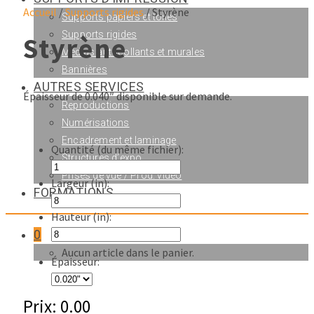
Accueil
/
Supports rigides
/ Styrène
Supports papiers et toiles
Supports rigides
Styrène
Médias autocollants et murales
Bannières
AUTRES SERVICES
Épaisseur de 0.040″ disponible sur demande.
Reproductions
Numérisations
Encadrement et laminage
Quantité (du même fichier):
Structures d’expo.
Prises de vue / Prod. vidéo
Largeur (in):
FORMATIONS
Hauteur (in):
0
Aucun article dans le panier.
Épaisseur:
Prix:
0.00