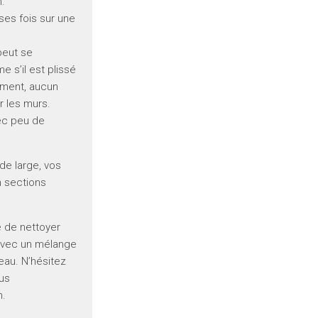
n.
es fois sur une
 peut se
 s’il est plissé
lement, aucun
r les murs.
vec peu de
 de large, vos
n sections
 de nettoyer
n avec un mélange
eau. N’hésitez
us
n.