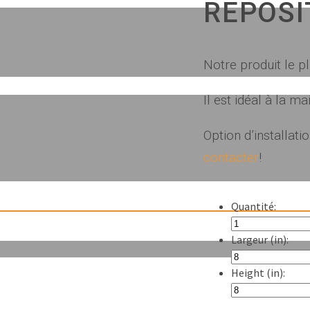
REPOSI
Notre produit le p
Il est idéal à la 
Option d’installat
contacter
!
Quantité:
Largeur (in):
Height (in):