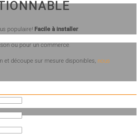
TIONNABLE
lus populaire!
Facile à installer
.
maison ou pour un commerce.
ion et découpe sur mesure disponibles,
nous