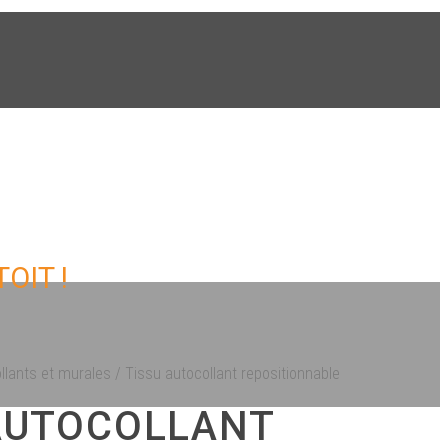
OIT !
llants et murales
/ Tissu autocollant repositionnable
AUTOCOLLANT