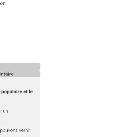
ion:
ntaire
 populaire et le
ur un
 pouvons vernir