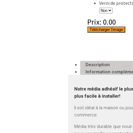
Verni de protect
Prix:
0.00
Télécharger l'image
Description
Information compléme
Notre média adhésif le plus
plus facile à installer!
S RÉGULIERS
Il est idéal à la maison ou po
commerce.
Média très durable que nous