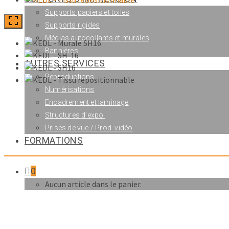
Supports papiers et toiles
Supports rigides
Médias autocollants et murales
Bannières
AUTRES SERVICES
Reproductions
Numérisations
Encadrement et laminage
Structures d’expo.
Prises de vue / Prod. vidéo
FORMATIONS
0
Aucun article dans le panier.