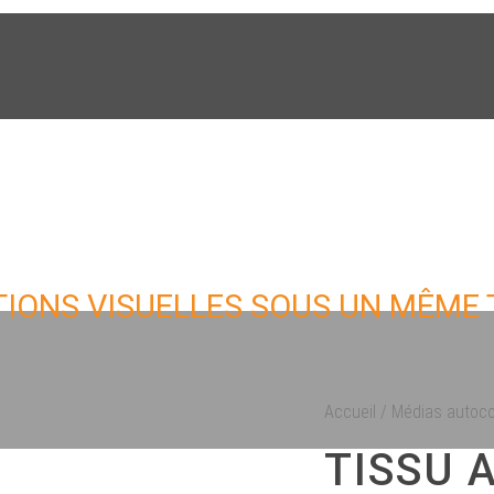
IONS VISUELLES SOUS UN MÊME T
Accueil
/
Médias autoco
TISSU 