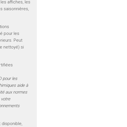
es affiches, les
ns saisonnières,
tions
é pour les
érieurs. Peut
re nettoyé) si
tifiées
 pour les
chimiques aide à
mité aux normes
 votre
ronnements
disponible,