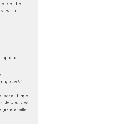
 de prendre
sirez un
ou opaque
ge
l'image 58.94"
et assemblage
sible pour des
 grande taille.